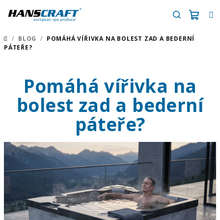
Přejít
na
obsah
Náku
Hledat
/
BLOG
/
POMÁHÁ VÍŘIVKA NA BOLEST ZAD A BEDERNÍ
DOMŮ
PÁTEŘE?
košík
Pomáhá vířivka na
bolest zad a bederní
páteře?