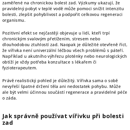
zaměřené na chronickou bolest zad. Výzkumy ukazují, že
pravidelný pobyt v teplé vodě může pomoci snížit intenzitu
bolesti, zlepšit pohyblivost a podpořit celkovou regeneraci
organismu.
Pozitivní efekt se nejčastěji objevuje u lidí, kteří trpí
chronickým svalovým přetížením, stresem nebo
dlouhodobou ztuhlostí zad. Naopak je důležité otevřeně říct,
že vířivka není univerzální léčbou všech problémů s páteří.
Například u akutního výhřezu ploténky nebo neurologických
obtíží je vždy potřeba konzultace s lékařem či
fyzioterapeutem.
Právě realistický pohled je důležitý. Vířivka sama o sobě
nevyřeší špatné držení těla ani nedostatek pohybu. Může
ale být velmi účinnou součástí regenerace a pravidelné péče
o záda.
Jak správně používat vířivku při bolesti
zad