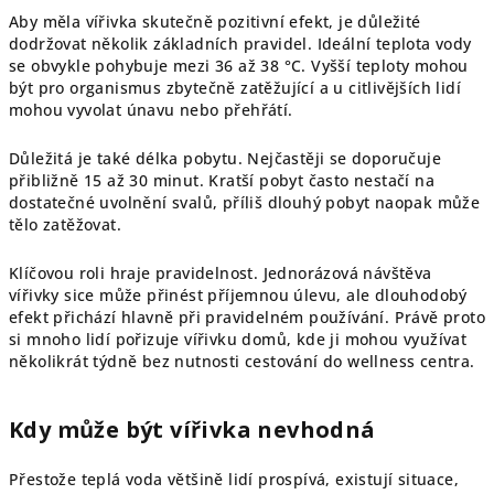
Aby měla vířivka skutečně pozitivní efekt, je důležité
dodržovat několik základních pravidel. Ideální teplota vody
se obvykle pohybuje mezi 36 až 38 °C. Vyšší teploty mohou
být pro organismus zbytečně zatěžující a u citlivějších lidí
mohou vyvolat únavu nebo přehřátí.
Důležitá je také délka pobytu. Nejčastěji se doporučuje
přibližně 15 až 30 minut. Kratší pobyt často nestačí na
dostatečné uvolnění svalů, příliš dlouhý pobyt naopak může
tělo zatěžovat.
Klíčovou roli hraje pravidelnost. Jednorázová návštěva
vířivky sice může přinést příjemnou úlevu, ale dlouhodobý
efekt přichází hlavně při pravidelném používání. Právě proto
si mnoho lidí pořizuje vířivku domů, kde ji mohou využívat
několikrát týdně bez nutnosti cestování do wellness centra.
Kdy může být vířivka nevhodná
Přestože teplá voda většině lidí prospívá, existují situace,