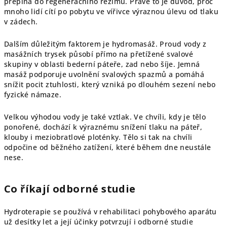
přepíná do regeneračního režimu. Právě to je důvod, proč
mnoho lidí cítí po pobytu ve vířivce výraznou úlevu od tlaku
v zádech.
Dalším důležitým faktorem je hydromasáž. Proud vody z
masážních trysek působí přímo na přetížené svalové
skupiny v oblasti bederní páteře, zad nebo šíje. Jemná
masáž podporuje uvolnění svalových spazmů a pomáhá
snížit pocit ztuhlosti, který vzniká po dlouhém sezení nebo
fyzické námaze.
Velkou výhodou vody je také vztlak. Ve chvíli, kdy je tělo
ponořené, dochází k výraznému snížení tlaku na páteř,
klouby i meziobratlové ploténky. Tělo si tak na chvíli
odpočine od běžného zatížení, které během dne neustále
nese.
Co říkají odborné studie
Hydroterapie se používá v rehabilitaci pohybového aparátu
už desítky let a její účinky potvrzují i odborné studie