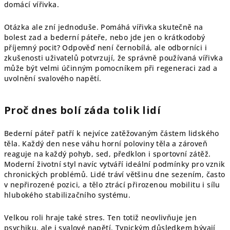
domácí vířivka.
Otázka ale zní jednoduše. Pomáhá vířivka skutečně na
bolest zad a bederní páteře, nebo jde jen o krátkodobý
příjemný pocit? Odpověď není černobílá, ale odborníci i
zkušenosti uživatelů potvrzují, že správně používaná vířivka
může být velmi účinným pomocníkem při regeneraci zad a
uvolnění svalového napětí.
Proč dnes bolí záda tolik lidí
Bederní páteř patří k nejvíce zatěžovaným částem lidského
těla. Každý den nese váhu horní poloviny těla a zároveň
reaguje na každý pohyb, sed, předklon i sportovní zátěž.
Moderní životní styl navíc vytváří ideální podmínky pro vznik
chronických problémů. Lidé tráví většinu dne sezením, často
v nepřirozené pozici, a tělo ztrácí přirozenou mobilitu i sílu
hlubokého stabilizačního systému.
Velkou roli hraje také stres. Ten totiž neovlivňuje jen
psychiku, ale i svalové napětí. Typickým důsledkem bývají