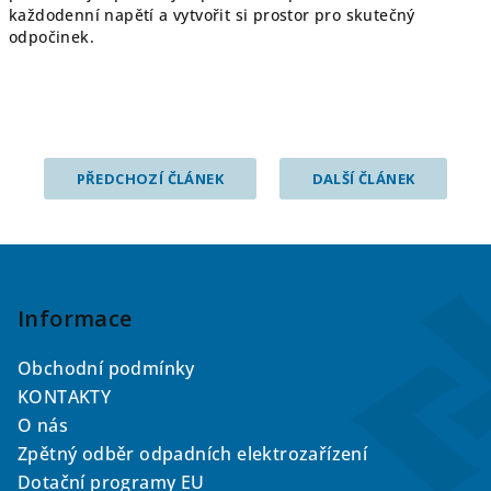
každodenní napětí a vytvořit si prostor pro skutečný
odpočinek.
PŘEDCHOZÍ ČLÁNEK
DALŠÍ ČLÁNEK
Z
á
p
Informace
a
Obchodní podmínky
t
KONTAKTY
í
O nás
Zpětný odběr odpadních elektrozařízení
Dotační programy EU