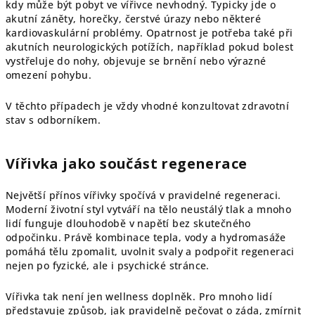
kdy může být pobyt ve vířivce nevhodný. Typicky jde o
akutní záněty, horečky, čerstvé úrazy nebo některé
kardiovaskulární problémy. Opatrnost je potřeba také při
akutních neurologických potížích, například pokud bolest
vystřeluje do nohy, objevuje se brnění nebo výrazné
omezení pohybu.
V těchto případech je vždy vhodné konzultovat zdravotní
stav s odborníkem.
Vířivka jako součást regenerace
Největší přínos vířivky spočívá v pravidelné regeneraci.
Moderní životní styl vytváří na tělo neustálý tlak a mnoho
lidí funguje dlouhodobě v napětí bez skutečného
odpočinku. Právě kombinace tepla, vody a hydromasáže
pomáhá tělu zpomalit, uvolnit svaly a podpořit regeneraci
nejen po fyzické, ale i psychické stránce.
Vířivka tak není jen wellness doplněk. Pro mnoho lidí
představuje způsob, jak pravidelně pečovat o záda, zmírnit