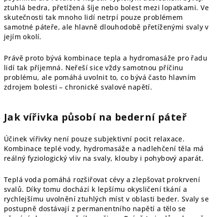
ztuhlá bedra, přetížená šíje nebo bolest mezi lopatkami. Ve
skutečnosti tak mnoho lidí netrpí pouze problémem
samotné páteře, ale hlavně dlouhodobě přetíženými svaly v
jejím okolí.
Právě proto bývá kombinace tepla a hydromasáže pro řadu
lidí tak příjemná. Neřeší sice vždy samotnou příčinu
problému, ale pomáhá uvolnit to, co bývá často hlavním
zdrojem bolesti – chronické svalové napětí.
Jak vířivka působí na bederní páteř
Účinek vířivky není pouze subjektivní pocit relaxace.
Kombinace teplé vody, hydromasáže a nadlehčení těla má
reálný fyziologický vliv na svaly, klouby i pohybový aparát.
Teplá voda pomáhá rozšiřovat cévy a zlepšovat prokrvení
svalů. Díky tomu dochází k lepšímu okysličení tkání a
rychlejšímu uvolnění ztuhlých míst v oblasti beder. Svaly se
postupně dostávají z permanentního napětí a tělo se