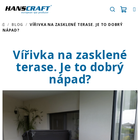
Přejít
na
obsah
Náku
Hledat
/
BLOG
/
VÍŘIVKA NA ZASKLENÉ TERASE. JE TO DOBRÝ
DOMŮ
NÁPAD?
košík
Vířivka na zasklené
terase. Je to dobrý
nápad?