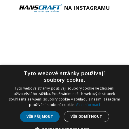
NA INSTAGRAMU
Tyto webové stránky používají
soubory cookie.
Tyto webové stránky používají soubory cookie ke zlepšení
uživatelského zážitku. Používáním našich webových stránek
souhlasíte se všemi soubory cookie v souladu s našimi zásadami
používání souborů cookie.
Více informací
VŠE PŘIJMOUT
VŠE ODMÍTNOUT
SOBOTY 1.8. A 8.8. MÁME ZAVŘENÝ
SHOWROOM, OBCHOD
+420 212 283 212
,