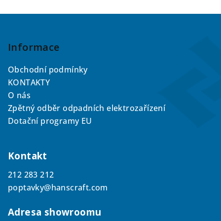
Z
á
p
Informace
a
Obchodní podmínky
t
KONTAKTY
í
O nás
Zpětný odběr odpadních elektrozařízení
Dotační programy EU
Kontakt
212 283 212
poptavky@hanscraft.com
Adresa showroomu