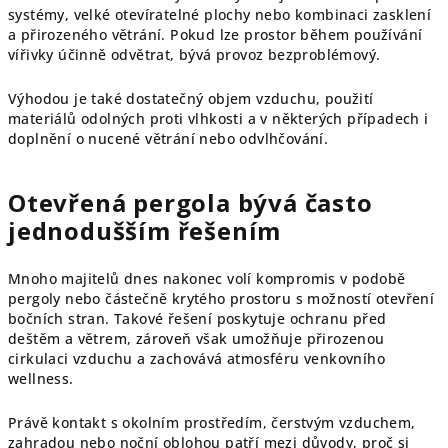
systémy, velké otevíratelné plochy nebo kombinaci zasklení
a přirozeného větrání. Pokud lze prostor během používání
vířivky účinně odvětrat, bývá provoz bezproblémový.
Výhodou je také dostatečný objem vzduchu, použití
materiálů odolných proti vlhkosti a v některých případech i
doplnění o nucené větrání nebo odvlhčování.
Otevřená pergola bývá často
jednodušším řešením
Mnoho majitelů dnes nakonec volí kompromis v podobě
pergoly nebo částečně krytého prostoru s možností otevření
bočních stran. Takové řešení poskytuje ochranu před
deštěm a větrem, zároveň však umožňuje přirozenou
cirkulaci vzduchu a zachovává atmosféru venkovního
wellness.
Právě kontakt s okolním prostředím, čerstvým vzduchem,
zahradou nebo noční oblohou patří mezi důvody, proč si