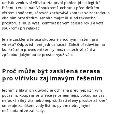
umístit venkovní vířivku. Na první pohled jde o logické
řešení. Terasa nabízí soukromí, ochranu před deštěm,
větrem i sněhem, zároveň zachovává kontakt se zahradou a
okolním prostředím. Mnoho majitelů si od takového
prostoru slibuje vyšší komfort během celého roku a větší
soukromí při relaxaci.
Je ale zasklená terasa skutečně vhodným místem pro
vířivku? Odpověď není jednoznačná. Záleží především na
konkrétním provedení terasy, možnostech větrání a
způsobu, jakým bude prostor využíván.
Proč může být zasklená terasa
pro vířivku zajímavým řešením
Jedním z hlavních důvodů je ochrana před nepříznivým
počasím. Koupání ve vířivce je příjemnější, pokud na vás
nefouká silný vítr nebo neprší. Zastřešený prostor zároveň
omezuje zanášení vody listím, pylem nebo jinými
nečistotami ze zahrady.