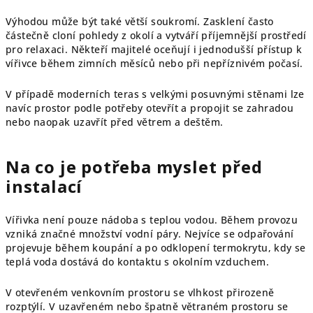
Výhodou může být také větší soukromí. Zasklení často
částečně cloní pohledy z okolí a vytváří příjemnější prostředí
pro relaxaci. Někteří majitelé oceňují i jednodušší přístup k
vířivce během zimních měsíců nebo při nepříznivém počasí.
V případě moderních teras s velkými posuvnými stěnami lze
navíc prostor podle potřeby otevřít a propojit se zahradou
nebo naopak uzavřít před větrem a deštěm.
Na co je potřeba myslet před
instalací
Vířivka není pouze nádoba s teplou vodou. Během provozu
vzniká značné množství vodní páry. Nejvíce se odpařování
projevuje během koupání a po odklopení termokrytu, kdy se
teplá voda dostává do kontaktu s okolním vzduchem.
V otevřeném venkovním prostoru se vlhkost přirozeně
rozptýlí. V uzavřeném nebo špatně větraném prostoru se