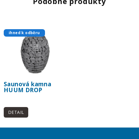
Podobné produkty
ihned k odběru
Saunová kamna
HUUM DROP
DETAIL
Z