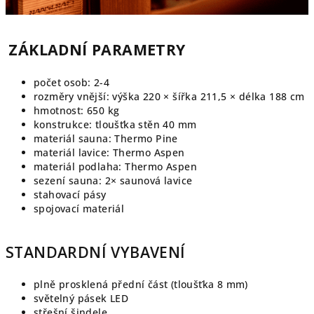
ZÁKLADNÍ PARAMETRY
počet osob: 2-4
rozměry vnější: výška 220 × šířka 211,5 × délka 188 cm
hmotnost:
650
kg
konstrukce: tloušťka stěn 40 mm
materiál sauna: Thermo Pine
materiál lavice: Thermo Aspen
materiál podlaha: Thermo Aspen
sezení sauna: 2× saunová lavice
stahovací pásy
spojovací materiál
STANDARDNÍ VYBAVENÍ
plně prosklená přední část (tloušťka 8
mm)
světelný
pásek
LED
střešní
šindele