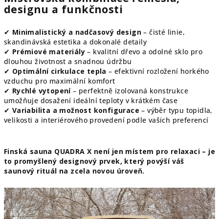
designu a funkčnosti
✔
Minimalistický a nadčasový design
– čisté linie,
skandinávská estetika a dokonalé detaily
✔
Prémiové materiály
– kvalitní dřevo a odolné sklo pro
dlouhou životnost a snadnou údržbu
✔
Optimální cirkulace tepla
– efektivní rozložení horkého
vzduchu pro maximální komfort
✔
Rychlé vytopení
– perfektně izolovaná konstrukce
umožňuje dosažení ideální teploty v krátkém čase
✔
Variabilita a možnost konfigurace
– výběr typu topidla,
velikosti a interiérového provedení podle vašich preferencí
Finská sauna QUADRA X není jen místem pro relaxaci – je
to promyšlený designový prvek, který povýší váš
saunový rituál na zcela novou úroveň.