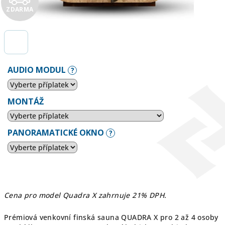
ZDARMA
D
A
R
AUDIO MODUL
?
M
A
MONTÁŽ
PANORAMATICKÉ OKNO
?
Cena pro model Quadra X zahrnuje 21% DPH.
Prémiová venkovní finská sauna QUADRA X pro 2 až 4 osoby