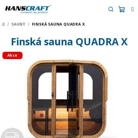
Přejít
na
obsah
Náku
Hledat
/
SAUNY
/
FINSKÁ SAUNA QUADRA X
DOMŮ
košík
Finská sauna QUADRA X
Akce
Z