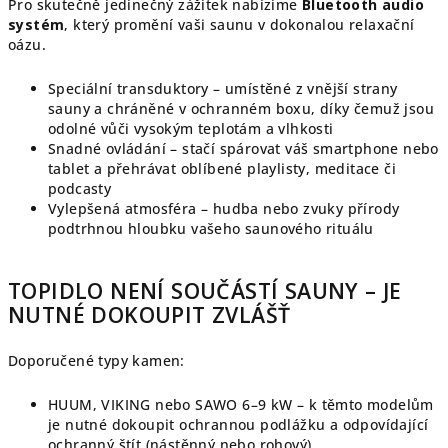
Pro skutečně jedinečný zážitek nabízíme
Bluetooth audio
systém
, který promění vaši saunu v dokonalou relaxační
oázu.
Speciální transduktory – umístěné z vnější strany
sauny a chráněné v ochranném boxu, díky čemuž jsou
odolné vůči vysokým teplotám a vlhkosti
Snadné ovládání – stačí spárovat váš smartphone nebo
tablet a přehrávat oblíbené playlisty, meditace či
podcasty
Vylepšená atmosféra – hudba nebo zvuky přírody
podtrhnou hloubku vašeho saunového rituálu
TOPIDLO NENÍ SOUČÁSTÍ SAUNY – JE
NUTNÉ DOKOUPIT ZVLÁŠŤ
Doporučené typy kamen:
HUUM, VIKING nebo SAWO 6–9 kW – k těmto modelům
je nutné dokoupit ochrannou podlážku a odpovídající
ochranný štít (nástěnný nebo rohový)