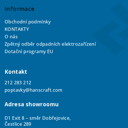
á
p
Informace
a
Obchodní podmínky
t
KONTAKTY
í
O nás
Zpětný odběr odpadních elektrozařízení
Dotační programy EU
Kontakt
212 283 212
poptavky@hanscraft.com
Adresa showroomu
D1 Exit 8 – směr Dobřejovice,
Čestlice 289