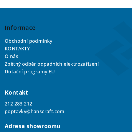
á
v
á
d
Z
n
a
í
á
c
p
í
Informace
p
a
r
Obchodní podmínky
t
v
KONTAKTY
í
k
O nás
y
Zpětný odběr odpadních elektrozařízení
v
Dotační programy EU
ý
p
i
Kontakt
s
u
212 283 212
poptavky@hanscraft.com
Adresa showroomu