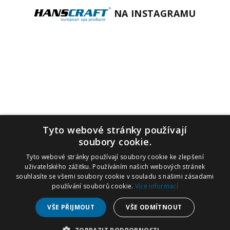
NA INSTAGRAMU
Tyto webové stránky používají
soubory cookie.
Tyto webové stránky používají soubory cookie ke zlepšení
uživatelského zážitku. Používáním našich webových stránek
souhlasíte se všemi soubory cookie v souladu s našimi zásadami
používání souborů cookie.
Více informací
VŠE PŘIJMOUT
VŠE ODMÍTNOUT
SOBOTY 1.8. A 8.8. MÁME ZAVŘENÝ
SHOWROOM, OBCHOD
+420 212 283 212
,