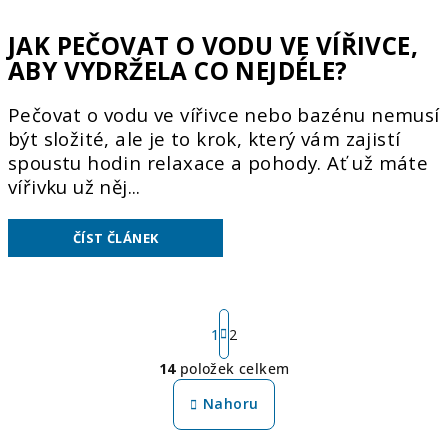
JAK PEČOVAT O VODU VE VÍŘIVCE,
ABY VYDRŽELA CO NEJDÉLE?
Pečovat o vodu ve vířivce nebo bazénu nemusí
být složité, ale je to krok, který vám zajistí
spoustu hodin relaxace a pohody. Ať už máte
vířivku už něj...
ČÍST ČLÁNEK
S
t
1
2
r
14
položek celkem
á
O
n
v
Nahoru
k
l
o