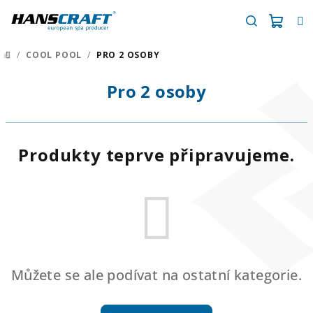
Přejít
na
obsah
Náku
Hledat
/
COOL POOL
/
PRO 2 OSOBY
DOMŮ
košík
Pro 2 osoby
Produkty teprve připravujeme.
Můžete se ale podívat na ostatní kategorie.