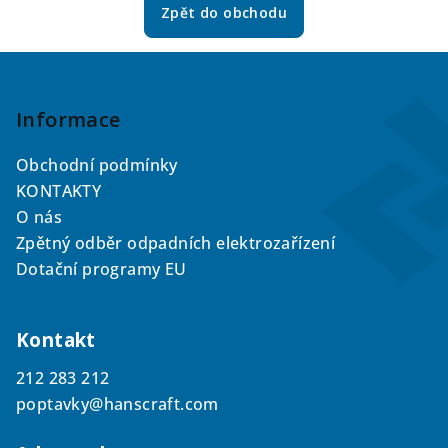
Zpět do obchodu
Z
á
p
Informace
a
Obchodní podmínky
t
KONTAKTY
í
O nás
Zpětný odběr odpadních elektrozařízení
Dotační programy EU
Kontakt
212 283 212
poptavky@hanscraft.com