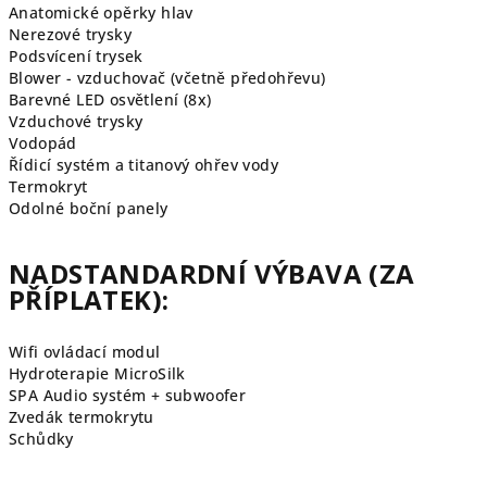
Anatomické opěrky hlav
Nerezové trysky
Podsvícení trysek
Blower - vzduchovač (včetně předohřevu)
Barevné LED osvětlení (8x)
Vzduchové
trysky
Vodopád
Řídicí systém a titanový ohřev vody
Termokryt
Odolné boční panely
NADSTANDARDNÍ VÝBAVA (
ZA
PŘÍPLATEK):
Wifi ovládací modul
Hydroterapie MicroSilk
SPA Audio systém + subwoofer
Zvedák termokrytu
Schůdky