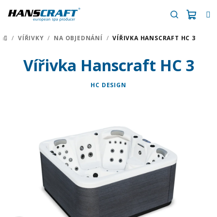
Přejít
na
obsah
Náku
Hledat
/
VÍŘIVKY
/
NA OBJEDNÁNÍ
/
VÍŘIVKA HANSCRAFT HC 3
DOMŮ
košík
Vířivka Hanscraft HC 3
HC DESIGN