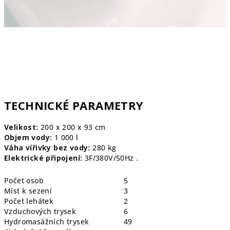
TECHNICKÉ PARAMETRY
Velikost:
200 x 200 x 93 cm
Objem vody:
1 000 l
Váha vířivky bez vody:
280
kg
Elektrické připojení:
3F/380V/50Hz .
Počet osob
5
Míst k sezení
3
Počet lehátek
2
Vzduchových trysek
6
Hydromasážních trysek
49