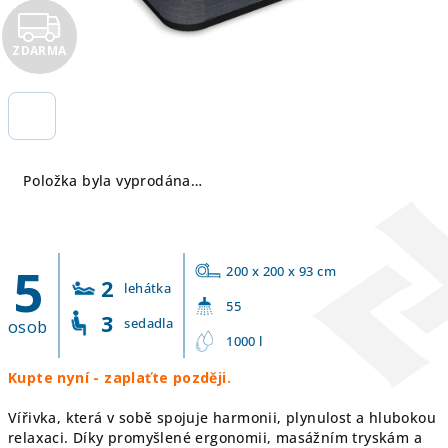
Z
ZDARMA
D
A
R
Položka byla vyprodána…
M
A
5
200 x 200 x 93 cm
2
lehátka
55
3
sedadla
osob
1000 l
Kupte nyní - zaplaťte později.
Vířivka, která v sobě spojuje harmonii, plynulost a hlubokou
relaxaci. Díky promyšlené ergonomii, masážním tryskám a