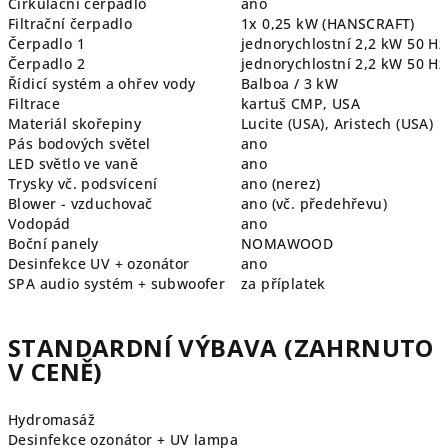
Cirkulační čerpadlo
ano
Filtrační čerpadlo
1x 0,25 kW (HANSCRAFT)
Čerpadlo 1
jednorychlostní 2,2 kW 50 Hz
Čerpadlo 2
jednorychlostní 2,2 kW 50 Hz
Řídicí systém a ohřev vody
Balboa / 3 kW
Filtrace
kartuš CMP, USA
Materiál skořepiny
Lucite (USA), Aristech (USA)
Pás bodových světel
ano
LED světlo ve vaně
ano
Trysky vč. podsvícení
ano (nerez)
Blower - vzduchovač
ano (vč.
předehřevu)
Vodopád
ano
Boční panely
NOMAWOOD
Desinfekce UV + ozonátor
ano
SPA audio systém + subwoofer
za příplatek
STANDARDNÍ VÝBAVA (ZAHRNUTO
V CENĚ)
Hydromasáž
Desinfekce ozonátor + UV lampa