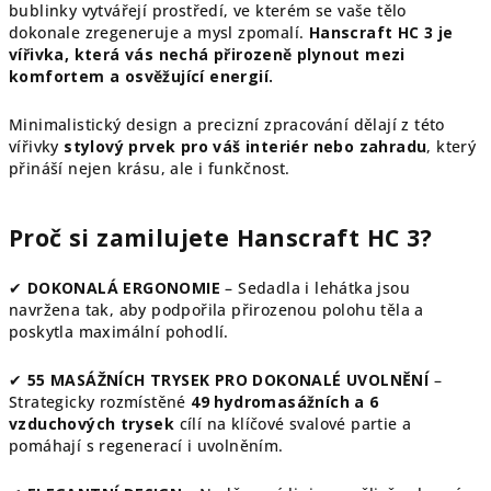
bublinky vytvářejí prostředí, ve kterém se vaše tělo
dokonale zregeneruje a mysl zpomalí.
Hanscraft HC 3 je
vířivka, která vás nechá přirozeně plynout mezi
komfortem a osvěžující energií.
Minimalistický design a precizní zpracování dělají z této
vířivky
stylový prvek pro váš interiér nebo zahradu
, který
přináší nejen krásu, ale i funkčnost.
Proč si zamilujete Hanscraft HC 3?
✔
DOKONALÁ ERGONOMIE
– Sedadla i lehátka jsou
navržena tak, aby podpořila přirozenou polohu těla a
poskytla maximální pohodlí.
✔
55 MASÁŽNÍCH TRYSEK PRO DOKONALÉ UVOLNĚNÍ
–
Strategicky rozmístěné
49 hydromasážních a 6
vzduchových trysek
cílí na klíčové svalové partie a
pomáhají s regenerací i uvolněním.