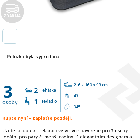
Z
ZDARMA
D
A
R
Položka byla vyprodána…
M
A
3
216 x 160 x 93 cm
2
lehátka
43
1
sedadlo
osoby
945 l
Kupte nyní - zaplaťte později.
Užijte si luxusní relaxaci ve vířivce navržené pro 3 osoby,
ideální pro páry či menší rodiny. S elegantním designem a