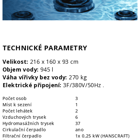
TECHNICKÉ PARAMETRY
Velikost:
216 x 160 x 93 cm
Objem vody:
945 l
Váha vířivky bez vody:
270
kg
Elektrické připojení:
3F/380V/50Hz .
Počet osob
3
Míst k sezení
1
Počet lehátek
2
Vzduchových trysek
6
Hydromasážních trysek
37
Cirkulační čerpadlo
ano
Filtrační čerpadlo
1x 0,25 kW (HANSCRAFT)