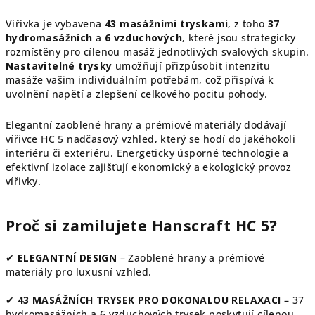
Vířivka je vybavena
43 masážními tryskami
, z toho
37
hydromasážních
a
6 vzduchových
, které jsou strategicky
rozmístěny pro cílenou masáž jednotlivých svalových skupin.
Nastavitelné trysky
umožňují přizpůsobit intenzitu
masáže vašim individuálním potřebám, což přispívá k
uvolnění napětí a zlepšení celkového pocitu pohody.
Elegantní zaoblené hrany a prémiové materiály dodávají
vířivce HC 5 nadčasový vzhled, který se hodí do jakéhokoli
interiéru či exteriéru. Energeticky úsporné technologie a
efektivní izolace zajišťují ekonomický a ekologický provoz
vířivky.
Proč si zamilujete Hanscraft HC 5?
✔
ELEGANTNÍ DESIGN
– Zaoblené hrany a prémiové
materiály pro luxusní vzhled.
✔
43 MASÁŽNÍCH TRYSEK PRO DOKONALOU RELAXACI
– 37
hydromasážních a 6 vzduchových trysek poskytují cílenou