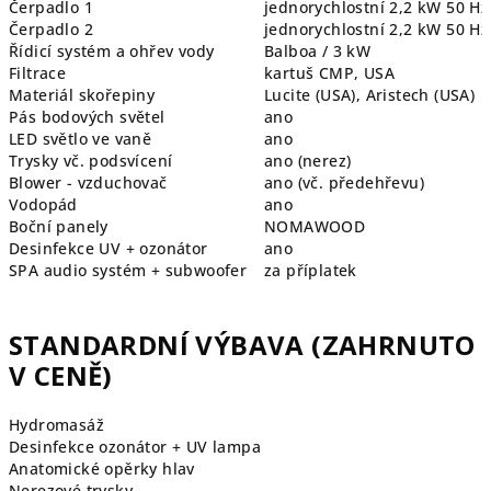
Čerpadlo 1
jednorychlostní 2,2 kW 50 Hz
Čerpadlo 2
jednorychlostní 2,2 kW 50 Hz
Řídicí systém a ohřev vody
Balboa / 3 kW
Filtrace
kartuš CMP, USA
Materiál skořepiny
Lucite (USA), Aristech (USA)
Pás bodových světel
ano
LED světlo ve vaně
ano
Trysky vč. podsvícení
ano (nerez)
Blower - vzduchovač
ano (vč.
předehřevu)
Vodopád
ano
Boční panely
NOMAWOOD
Desinfekce UV + ozonátor
ano
SPA audio systém + subwoofer
za příplatek
STANDARDNÍ VÝBAVA (ZAHRNUTO
V CENĚ)
Hydromasáž
Desinfekce ozonátor + UV lampa
Anatomické opěrky hlav
Nerezové trysky