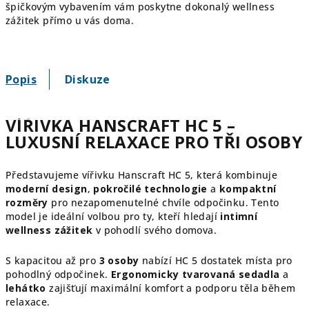
špičkovým vybavením vám poskytne dokonalý wellness
zážitek přímo u vás doma.
Popis
Diskuze
VÍŘIVKA HANSCRAFT HC 5 –
LUXUSNÍ RELAXACE PRO TŘI OSOBY
Představujeme vířivku Hanscraft HC 5, která kombinuje
moderní design
,
pokročilé technologie
a
kompaktní
rozměry
pro nezapomenutelné chvíle odpočinku. Tento
model je ideální volbou pro ty, kteří hledají
intimní
wellness zážitek
v pohodlí svého domova.
S kapacitou až pro
3 osoby
nabízí HC 5 dostatek místa pro
pohodlný odpočinek.
Ergonomicky tvarovaná sedadla
a
lehátko
zajišťují maximální komfort a podporu těla během
relaxace.