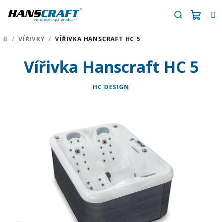
Přejít
na
obsah
Náku
Hledat
/
VÍŘIVKY
/
VÍŘIVKA HANSCRAFT HC 5
DOMŮ
košík
Vířivka Hanscraft HC 5
HC DESIGN