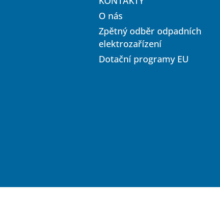
KONTAKTY
í
O nás
Zpětný odběr odpadních
elektrozařízení
Dotační programy EU