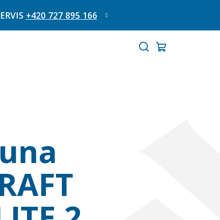
SERVIS
+420 727 895 166
Hledat
Nákupní
košík
auna
RAFT
LITE 2