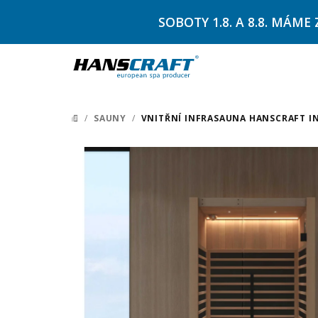
Přejít
SOBOTY 1.8. A 8.8. MÁ
na
obsah
/
SAUNY
/
VNITŘNÍ INFRASAUNA HANSCRAFT IN
DOMŮ