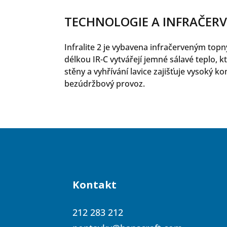
TECHNOLOGIE A INFRAČER
Infralite 2 je vybavena infračerveným top
délkou IR-C vytvářejí jemné sálavé teplo, 
stěny a vyhřívání lavice zajišťuje vysoký 
bezúdržbový provoz.
Kontakt
212 283 212