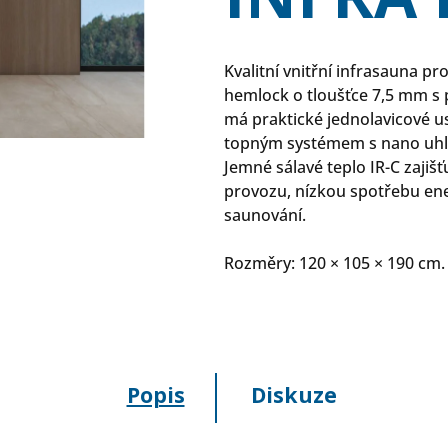
Kvalitní vnitřní infrasauna p
hemlock o tloušťce 7,5 mm s
má praktické jednolavicové u
topným systémem s nano uhlí
Jemné sálavé teplo IR-C zajiš
provozu, nízkou spotřebu en
saunování.
Rozměry: 120 × 105 × 190 cm.
Popis
Diskuze