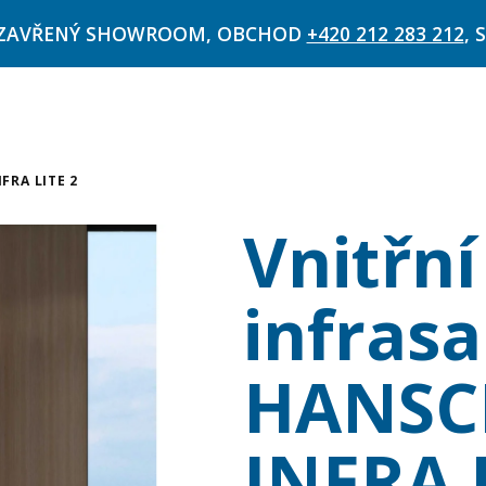
ME ZAVŘENÝ SHOWROOM, OBCHOD
+420 212 283 212
, 
FRA LITE 2
Vnitřní
infras
HANSC
INFRA 