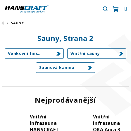
Přejít
na
obsah
Náku
Hledat
/
SAUNY
DOMŮ
košík
Sauny
, Strana 2
Venkovní finské sauny
Vnitřní sauny
Saunová kamna
Nejprodávanější
Vnitřní
Vnitřní
infrasauna
infrasauna
HANSCRAFT
OKA Aura 3