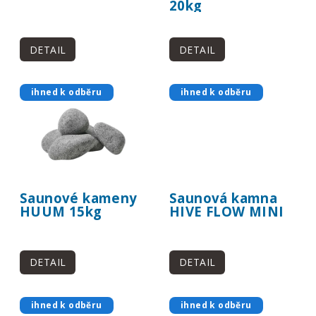
o
20kg
d
u
DETAIL
DETAIL
k
t
ihned k odběru
ihned k odběru
ů
Saunové kameny
Saunová kamna
HUUM 15kg
HIVE FLOW MINI
DETAIL
DETAIL
ihned k odběru
ihned k odběru