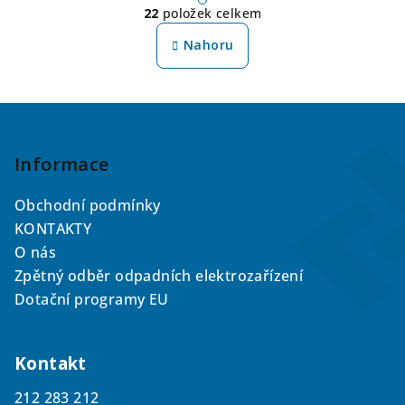
r
22
položek celkem
á
O
n
v
Nahoru
k
l
o
á
v
á
d
Z
n
a
á
í
c
p
Informace
í
a
p
Obchodní podmínky
r
t
KONTAKTY
v
í
k
O nás
y
Zpětný odběr odpadních elektrozařízení
v
Dotační programy EU
ý
p
i
Kontakt
s
u
212 283 212