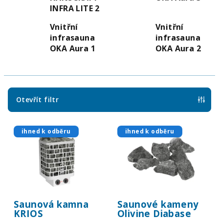
INFRA LITE 2
Vnitřní
Vnitřní
infrasauna
infrasauna
OKA Aura 1
OKA Aura 2
Otevřít filtr
V
ihned k odběru
ihned k odběru
ý
p
i
s
p
Saunová kamna
Saunové kameny
r
KRIOS
Olivine Diabase